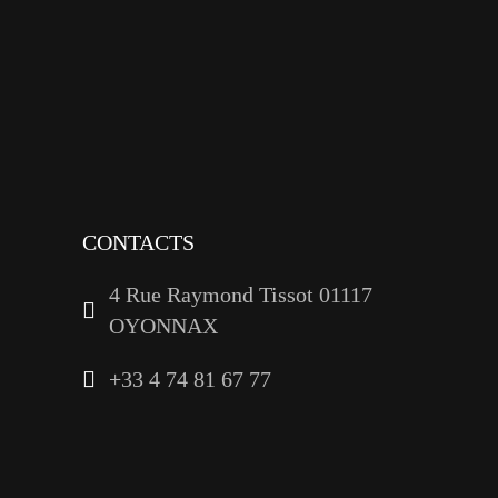
x
instagram
tiktok
youtube
linkedin
CONTACTS
4 Rue Raymond Tissot 01117
OYONNAX
+33 4 74 81 67 77