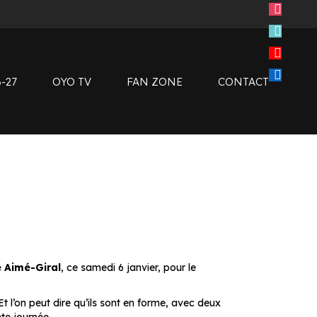
instagram
tiktok
Clubs de supporters
youtube
Devenir bénévole
linkedin
Club SMOBY
-27
OYO TV
FAN ZONE
CONTACT
Clubs de supporters
Devenir bénévole
Club SMOBY
 Aimé-Giral
, ce samedi 6 janvier, pour le
 Et l’on peut dire qu’ils sont en forme, avec deux