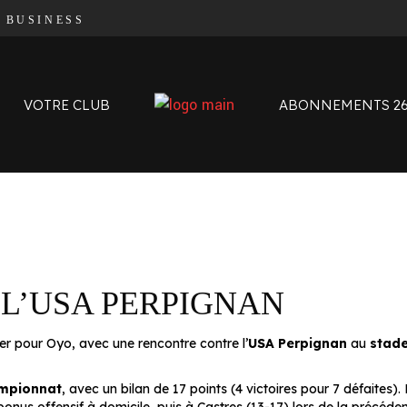
|
BUSINESS
Organigramme
Contact
L’histoire des Oyomen
VOTRE CLUB
ABONNEMENTS 26
Anciens Oyomen
Stade Charles-Mathon
Oyomen Factory
Notre territoire
Organigramme
Contact
L’histoire des Oyomen
 L’USA PERPIGNAN
Anciens Oyomen
Stade Charles-Mathon
er pour Oyo, avec une rencontre contre l’
USA Perpignan
au
stade
Oyomen Factory
Notre territoire
ampionnat
, avec un bilan de 17 points (4 victoires pour 7 défaites).