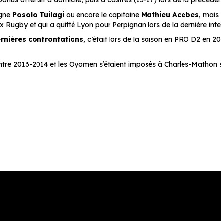
nus offensif à domicile, puis à Castres (13-17) lors de la précéden
igne
Posolo Tuilagi
ou encore le capitaine
Mathieu Acebes
, mais 
 Rugby et qui a quitté Lyon pour Perpignan lors de la dernière inte
ernières confrontations
, c’était lors de la saison en PRO D2 en 2
tre 2013-2014 et les Oyomen s’étaient imposés à Charles-Mathon sur