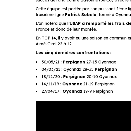
succès de rang contre Bayonne (36-10) avec le bo
Cette équipe est portée par son puissant 2ème l
troisième ligne
Patrick Sobela
, formé à Oyonnax
L’on notera que
l’USAP a remporté les trois d
France et donc de leur montée.
En TOP 14, il y avait eu une saison en commun en
Aimé-Giral 22 à 12.
Les cinq dernières confrontations :
30/05/21 :
Perpignan
27-15 Oyonnax
04/03/21 : Oyonnax 28-35
Perpignan
18/12/20 :
Perpignan
20-10 Oyonnax
14/11/19 :
Oyonnax
21-19 Perpignan
27/04/17 :
Oyonnax
19-9 Perpignan