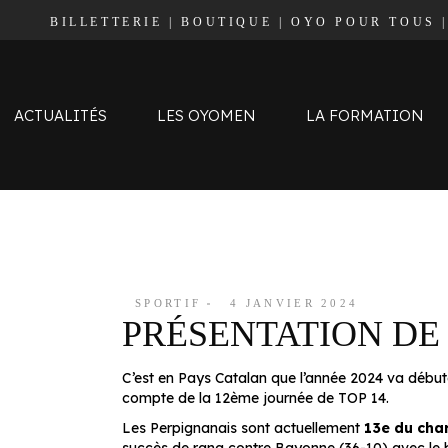
BILLETTERIE
|
BOUTIQUE
|
OYO POUR TOUS
Effectif
Staff
Calendrier et Résultats
ACTUALITÉS
LES OYOMEN
LA FORMATION
Classement
Effectif
Staff
Calendrier et Résultats
SPORTIF
4 JANVIER 2024
PRÉSENTATION DE
Classement
C’est en Pays Catalan que l’année 2024 va début
compte de la 12ème journée de TOP 14.
Les Perpignanais sont actuellement
13e du ch