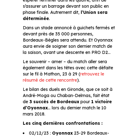
espérer terminer dans les quatre, afin de
s’assurer un barrage devant son public en
phase finale. Autrement dit,
l’Union sera
déterminée
.
Dans un stade annoncé à guichets fermés et
devant près de 35 000 personnes,
Bordeaux-Bègles sera attendu. Et Oyonnax
aura envie de soigner son dernier match de
la saison, avant une descente en PRO D2…
Le souvenir – amer – du match aller sera
également dans les têtes avec cette défaite
sur le fil à Mathon, 23 à 29 (
retrouvez le
résumé de cette rencontre
).
Le bilan des duels en Gironde, que ce soit à
André-Moga ou Chaban-Delmas, fait état
de
3 succès de Bordeaux
pour
1 victoire
d’Oyonnax
… lors du dernier match le 10
mars 2018.
Les cinq dernières confrontations :
02/12/23 :
Oyonnax
23-29 Bordeaux-