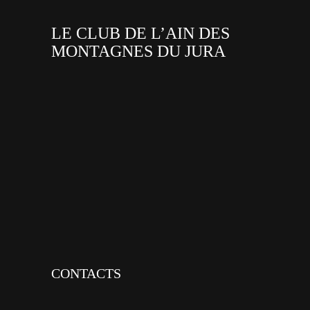
LE CLUB DE L’AIN DES
MONTAGNES DU JURA
facebook
x
instagram
tiktok
youtube
linkedin
CONTACTS