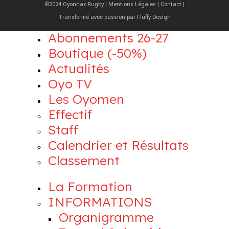
©2024 Oyonnax Rugby |
Mentions Légales
|
Contact
|
Transformé avec passion par
Fluffy Design
Abonnements 26-27
Boutique (-50%)
Actualités
Oyo TV
Les Oyomen
Effectif
Staff
Calendrier et Résultats
Classement
La Formation
INFORMATIONS
Organigramme