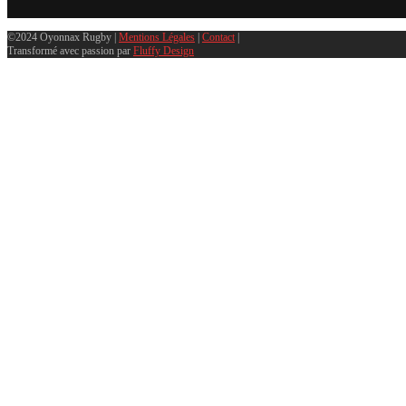
©2024 Oyonnax Rugby |
Mentions Légales
|
Contact
|
Transformé avec passion par
Fluffy Design