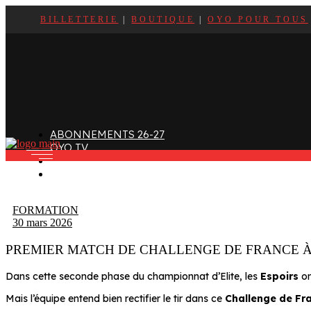
BILLETTERIE
|
BOUTIQUE
|
OYO POUR TOUS
ffectif
Organigramme
Clubs de supporters
taff
Contact
Devenir bénévole
alendrier et Résultats
L’histoire des Oyomen
Club SMOBY
Classement
Anciens Oyomen
Stade Charles-Mathon
ABONNEMENTS 26-27
Oyomen Factory
OYO TV
otre territoire
FAN ZONE
CONTACT
FORMATION
30 mars 2026
PREMIER MATCH DE CHALLENGE DE FRANCE À
Dans cette seconde phase du championnat d’Elite, les
Espoirs
on
Mais l’équipe entend bien rectifier le tir dans ce
Challenge de Fr