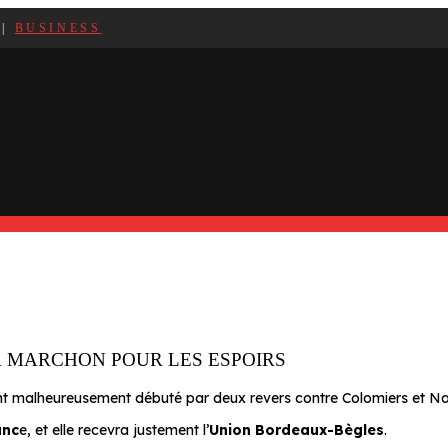
|
BUSINESS
 MARCHON POUR LES ESPOIRS
t malheureusement débuté par deux revers contre Colomiers et N
anc
e, et elle recevra justement l’
Union Bordeaux-Bègles
.