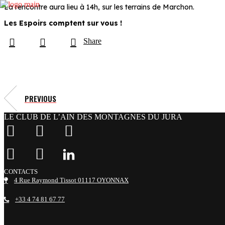
La rencontre aura lieu à 14h, sur les terrains de Marchon.
Les Espoirs comptent sur vous !
Share
PREVIOUS
LE CLUB DE L’AIN DES MONTAGNES DU JURA
facebook
x
instagram
tiktok
youtube
linkedin
CONTACTS
4 Rue Raymond Tissot 01117 OYONNAX
+33 4 74 81 67 77