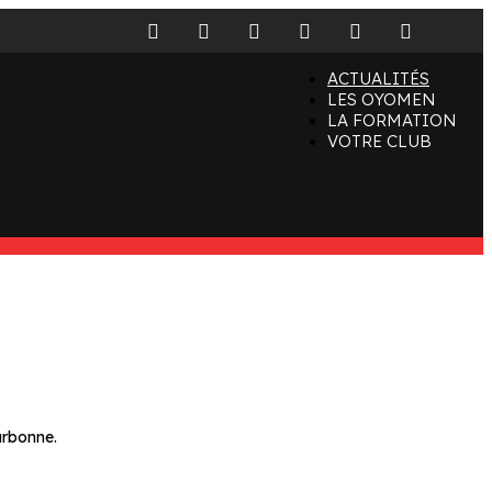
facebook
x
instagram
tiktok
youtube
linkedin
ACTUALITÉS
LES OYOMEN
LA FORMATION
VOTRE CLUB
arbonne.