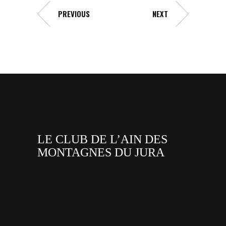
PREVIOUS
NEXT
LE CLUB DE L’AIN DES
MONTAGNES DU JURA
facebook
x
instagram
tiktok