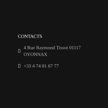
youtube
linkedin
CONTACTS
4 Rue Raymond Tissot 01117
OYONNAX
+33 4 74 81 67 77