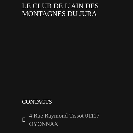
LE CLUB DE L’AIN DES
MONTAGNES DU JURA
facebook
x
instagram
tiktok
youtube
linkedin
CONTACTS
4 Rue Raymond Tissot 01117
OYONNAX