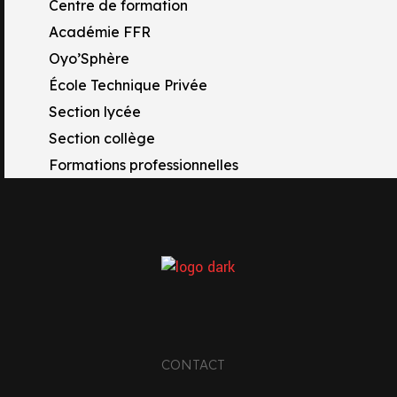
Centre de formation
Académie FFR
Oyo’Sphère
École Technique Privée
Section lycée
Section collège
Formations professionnelles
TACTS
 Rue Raymond Tissot
17 OYONNAX
CONTACT
33 4 74 81 67 77