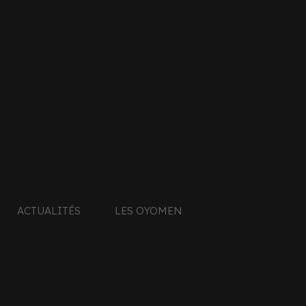
MATKAVA Luka
HOL
Read More
Read
BOURAUX Justin
Read More
ACTUALITÉS
LES OYOMEN