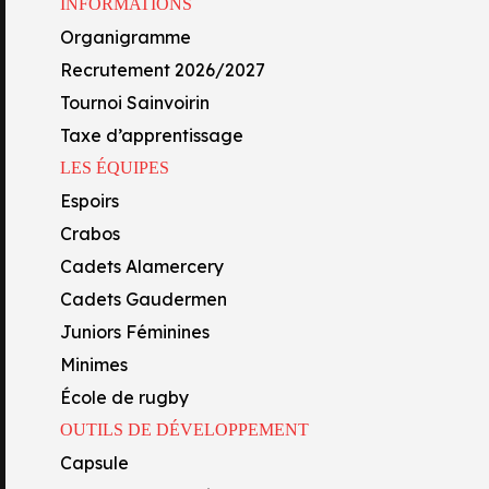
INFORMATIONS
Capsule
Organigramme
Centre de formation
Equipe Pro Demis
Recrutement 2026/2027
Académie FFR
MES Zack
d’ouverture
Tournoi Sainvoirin
Oyo’Sphère
Taxe d’apprentissage
 More
Read More
École Technique Privée
LES ÉQUIPES
Section lycée
Espoirs
Section collège
Crabos
Formations professionnelles
Cadets Alamercery
Cadets Gaudermen
Juniors Féminines
Minimes
École de rugby
OUTILS DE DÉVELOPPEMENT
Capsule