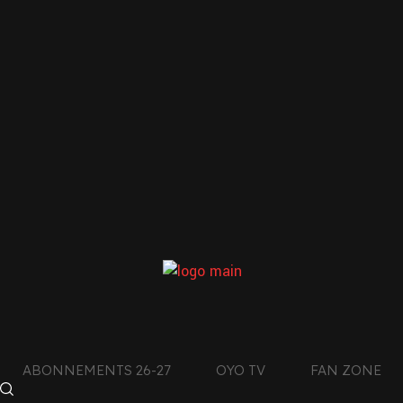
LE CLUB DE L’AIN
CON
DES MONTAGNES DU
JURA
facebook
4
x
011
instagram
tiktok
ABONNEMENTS 26-27
OYO TV
FAN ZONE
+