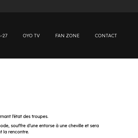
instag
tiktok
Clubs de supporters
youtub
Devenir bénévole
linkedin
Club SMOBY
-27
OYO TV
FAN ZONE
CONTACT
Clubs de supporters
Devenir bénévole
Club SMOBY
nant l’état des troupes.
ode, souffre d’une entorse à une cheville et sera
t la rencontre.