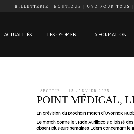
BILLETTERIE
|
BOUTIQUE
|
OYO POUR TOUS
Effectif
Staff
Calendrier et Résultats
ACTUALITÉS
LES OYOMEN
LA FORMATION
Classement
Effectif
Staff
Calendrier et Résultats
SPORTIF
15 JANVIER 2025
POINT MÉDICAL, L
Classement
En prévision du prochain match d’Oyonnax Rugby, s
Le match contre le Stade Aurillacois a laissé des 
absent plusieurs semaines. Idem concernant le t