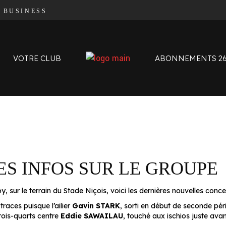
|
BUSINESS
Organigramme
Contact
L’histoire des Oyomen
VOTRE CLUB
ABONNEMENTS 26
Anciens Oyomen
Stade Charles-Mathon
Oyomen Factory
Notre territoire
Organigramme
Contact
L’histoire des Oyomen
ES INFOS SUR LE GROUPE
Anciens Oyomen
Stade Charles-Mathon
ur le terrain du Stade Niçois, voici les dernières nouvelles concer
Oyomen Factory
traces puisque l’ailier
Gavin STARK
, sorti en début de seconde péri
Notre territoire
rois-quarts centre
Eddie SAWAILAU
, touché aux ischios juste avan