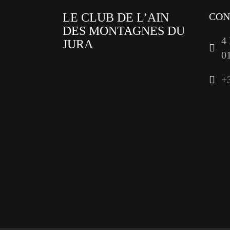
LE CLUB DE L’AIN
CON
DES MONTAGNES DU
4
JURA
0
facebook
+
x
instagram
tiktok
youtube
linkedin