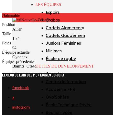
LES ÉQUIPES
Espoirs
Nationalité
Crabos
Nouvelle-Zélande
Position
Cadets Alamercery
Ailier
Taille
Cadets Gaudermen
1,84
Juniors Féminines
Poids
94
Minimes
L'équipe actuelle
Oyonnax
École de rugby
Équipes précédentes
Biarritz, Otago
OUTILS DE DÉVELOPPEMENT
Capsule
LE CLUB DE L’AIN DES MONTAGNES DU JURA
Centre de formation
facebook
Académie FFR
Oyo’Sphère
x
École Technique Privée
instagram
Section lycée