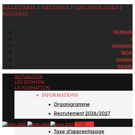
BILLETTERIE
|
BOUTIQUE
|
OYO POUR TOUS
|
BUSINESS
facebook
x
instagram
tiktok
youtube
linkedin
ACTUALITÉS
LES OYOMEN
LA FORMATION
INFORMATIONS
Organigramme
Recrutement 2026/2027
Tournoi Sainvoirin
Taxe d’apprentissage