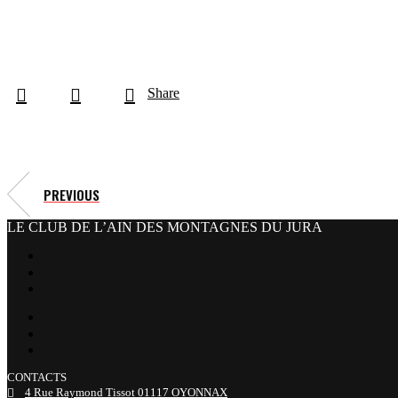
Share
PREVIOUS
LE CLUB DE L’AIN DES MONTAGNES DU JURA
facebook
x
instagram
tiktok
youtube
linkedin
CONTACTS
4 Rue Raymond Tissot 01117 OYONNAX