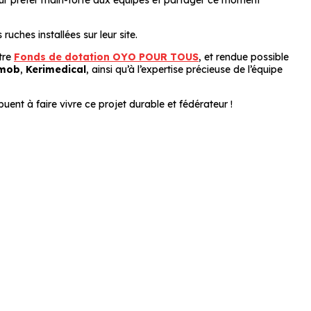
our prêter main-forte aux équipes et partager ce moment
ruches installées sur leur site.
tre
Fonds de dotation OYO POUR TOUS
, et rendue possible
mob
,
Kerimedical
, ainsi qu’à l’expertise précieuse de l’équipe
buent à faire vivre ce projet durable et fédérateur !