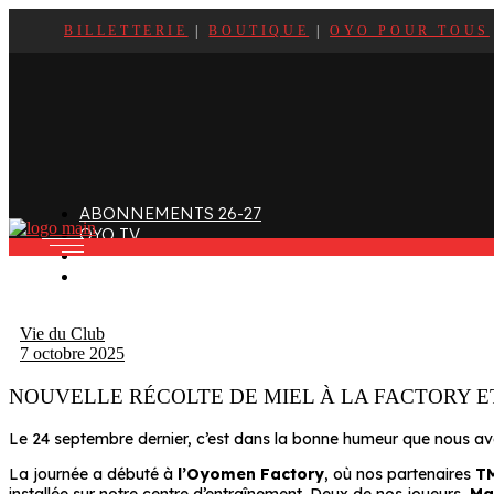
BILLETTERIE
|
BOUTIQUE
|
OYO POUR TOUS
ffectif
Organigramme
Clubs de supporters
taff
Contact
Devenir bénévole
alendrier et Résultats
L’histoire des Oyomen
Club SMOBY
Classement
Anciens Oyomen
Stade Charles-Mathon
ABONNEMENTS 26-27
Oyomen Factory
OYO TV
otre territoire
FAN ZONE
CONTACT
Vie du Club
7 octobre 2025
NOUVELLE RÉCOLTE DE MIEL À LA FACTORY E
Le 24 septembre dernier, c’est dans la bonne humeur que nous avo
La journée a débuté à
l’Oyomen Factory
, où nos partenaires
TM