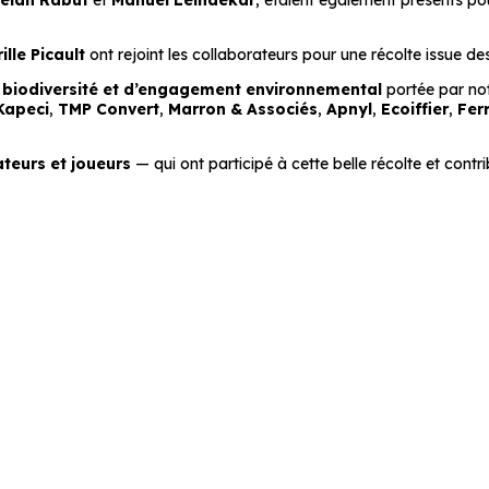
ëlan Rabut
et
Manuel Leindekar
, étaient également présents p
lle Picault
ont rejoint les collaborateurs pour une récolte issue des 
e
biodiversité et d’engagement environnemental
portée par no
Kapeci
,
TMP Convert
,
Marron & Associés
,
Apnyl
,
Ecoiffier
,
Fer
ateurs et joueurs
— qui ont participé à cette belle récolte et contri