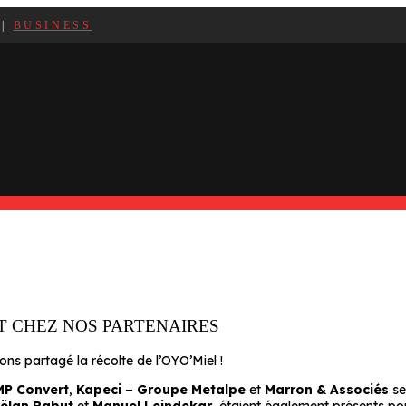
|
BUSINESS
T CHEZ NOS PARTENAIRES
ns partagé la récolte de l’OYO’Miel !
P Convert
,
Kapeci – Groupe Metalpe
et
Marron & Associés
se