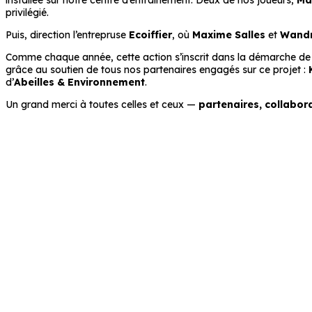
installée sur notre centre d’entraînement. Deux de nos joueurs,
Ma
privilégié.
Puis, direction l’entrepruse
Ecoiffier
, où
Maxime Salles
et
Wandri
Comme chaque année, cette action s’inscrit dans la démarche d
grâce au soutien de tous nos partenaires engagés sur ce projet :
d’
Abeilles & Environnement
.
Un grand merci à toutes celles et ceux —
partenaires, collabor