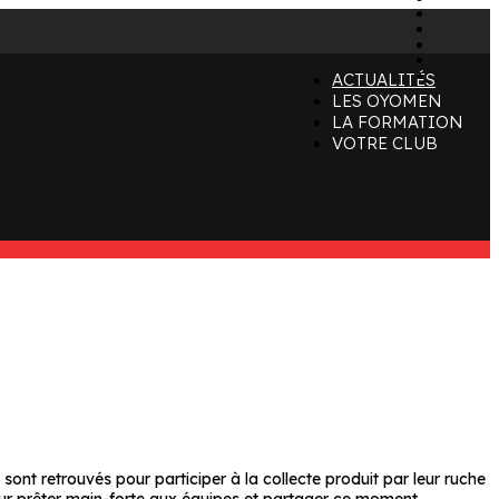
x
instagr
tiktok
youtube
linkedin
ACTUALITÉS
LES OYOMEN
LA FORMATION
VOTRE CLUB
 sont retrouvés pour participer à la collecte produit par leur ruche