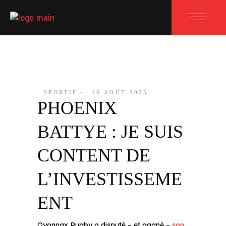
SPORTIF
16 AOÛT 2025
PHOENIX
BATTYE : JE SUIS
CONTENT DE
L’INVESTISSEME
ENT
Oyonnax Rugby a disputé – et gagné –
son