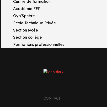
Centre de formation
Académie FFR
Oyo’Sphère
École Technique Privée
Section lycée
Section collège
Formations professionnelles
TACTS
 Rue Raymond Tissot
17 OYONNAX
CONTACT