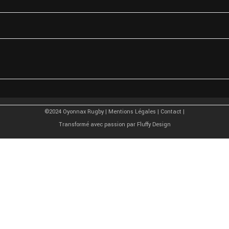
33 4 74 81 67 77
©2024 Oyonnax Rugby |
Mentions Légales
|
Contact
|
Transformé avec passion par
Fluffy Design