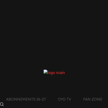
LE CLUB DE L’AIN
CON
DES MONTAGNES DU
JURA
facebook
4
x
011
instagram
ABONNEMENTS 26-27
OYO TV
FAN ZONE
tiktok