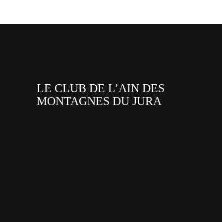
LE CLUB DE L’AIN DES
MONTAGNES DU JURA
facebook
x
instagram
tiktok
youtube
linkedin