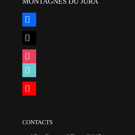
MONTAGNES DU JURA
facebook
x
instagram
tiktok
youtube
linkedin
CONTACTS