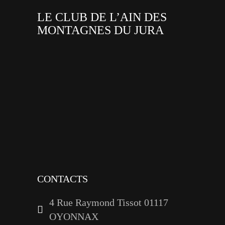
LE CLUB DE L’AIN DES
MONTAGNES DU JURA
facebook
x
instagram
tiktok
youtube
linkedin
CONTACTS
4 Rue Raymond Tissot 01117
OYONNAX