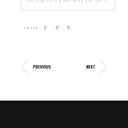
UNE PUBLICATION PARTAGÉE PAR TEROS XV 🇺🇾 (@TEROSXV)
SHARE
PREVIOUS
NEXT