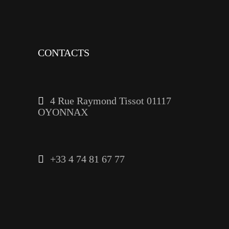
linkedin
CONTACTS
4 Rue Raymond Tissot 01117
OYONNAX
+33 4 74 81 67 77