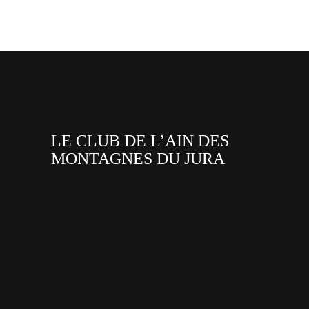
LE CLUB DE L’AIN DES
MONTAGNES DU JURA
facebook
x
instagram
tiktok
youtube