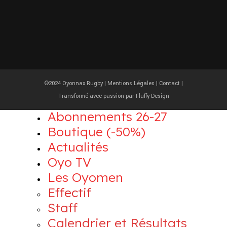
©2024 Oyonnax Rugby |
Mentions Légales
|
Contact
|
Transformé avec passion par
Fluffy Design
Abonnements 26-27
Boutique (-50%)
Actualités
Oyo TV
Les Oyomen
Effectif
Staff
Calendrier et Résultats