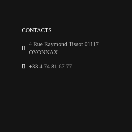
linkedin
CONTACTS
4 Rue Raymond Tissot 01117
OYONNAX
+33 4 74 81 67 77