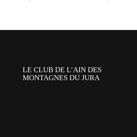
LE CLUB DE L’AIN DES
MONTAGNES DU JURA
facebook
x
instagram
tiktok
youtube