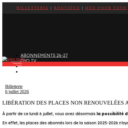
BILLETTERIE
|
BOUTIQUE
|
OYO POUR TOUS
ffectif
Organigramme
Clubs de supporters
taff
Contact
Devenir bénévole
alendrier et Résultats
L’histoire des Oyomen
Club SMOBY
Classement
Anciens Oyomen
Stade Charles-Mathon
ABONNEMENTS 26-27
Oyomen Factory
OYO TV
otre territoire
FAN ZONE
CONTACT
Billetterie
6 juillet 2026
LIBÉRATION DES PLACES NON RENOUVELÉES 
À partir de ce lundi 6 juillet, vous avez désormais
la possibilité
En effet, les places des abonnés lors de la saison 2025-2026 n’a