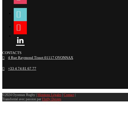
tiktok
youtube
linkedin
CONTACTS
4 Rue Raymond Tissot 01117 OYONNAX
+33 4 74 81 67 77
©2024 Oyonnax Rugby |
Mentions Légales
|
Contact
|
Transformé avec passion par
Fluffy Design