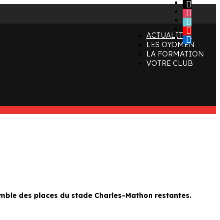
x
instagram
tiktok
youtube
ACTUALITÉS
linkedin
LES OYOMEN
LA FORMATION
VOTRE CLUB
semble des places du stade Charles-Mathon restantes.