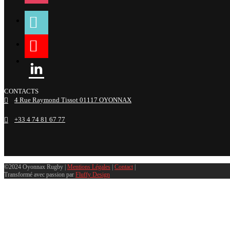
tiktok
youtube
linkedin
CONTACTS
4 Rue Raymond Tissot 01117 OYONNAX
+33 4 74 81 67 77
©2024 Oyonnax Rugby |
Mentions Légales
|
Contact
|
Transformé avec passion par
Fluffy Design