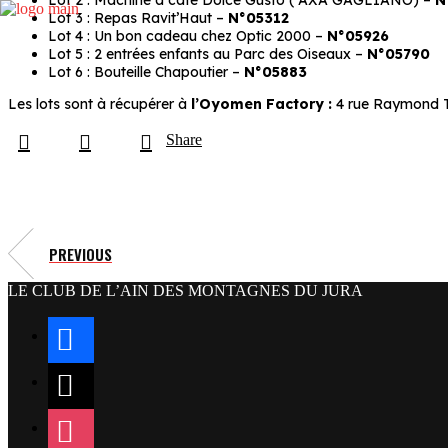
Lot 2 : Machine à café Dolce Gusto ( AXA GAGLIANO) –
N
Lot 3 : Repas Ravit’Haut –
N°05312
Lot 4 : Un bon cadeau chez Optic 2000 –
N°05926
Lot 5 : 2 entrées enfants au Parc des Oiseaux –
N°05790
Lot 6 : Bouteille Chapoutier –
N°05883
Les lots sont à récupérer à
l’Oyomen Factory :
4 rue Raymond Ti
Share
PREVIOUS
LE CLUB DE L’AIN DES MONTAGNES DU JURA
facebook
x
instagram