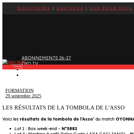
BILLETTERIE
|
BOUTIQUE
|
OYO POUR TOUS
ffectif
Organigramme
Clubs de supporters
taff
Contact
Devenir bénévole
alendrier et Résultats
L’histoire des Oyomen
Club SMOBY
Classement
Anciens Oyomen
Stade Charles-Mathon
ABONNEMENTS 26-27
Oyomen Factory
OYO TV
otre territoire
FAN ZONE
CONTACT
FORMATION
29 septembre 2025
LES RÉSULTATS DE LA TOMBOLA DE L’ASSO
Voici les
résultats de la tombola de l’Asso’
du match
OYONNA
Lot 1 : Box week-end –
N°5882