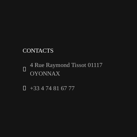
tiktok
youtube
linkedin
CONTACTS
4 Rue Raymond Tissot 01117
OYONNAX
+33 4 74 81 67 77