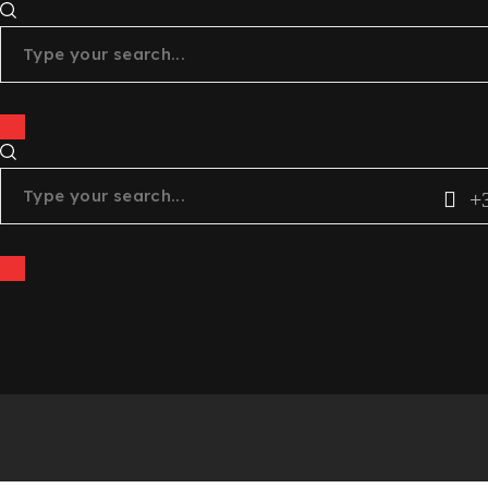
JURA
facebook
4
x
011
instagram
tiktok
+
youtube
linkedin