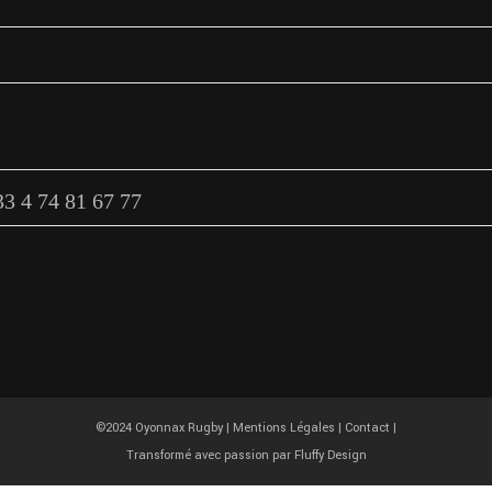
 Rue Raymond Tissot
17 OYONNAX
33 4 74 81 67 77
©2024 Oyonnax Rugby |
Mentions Légales
|
Contact
|
Transformé avec passion par
Fluffy Design