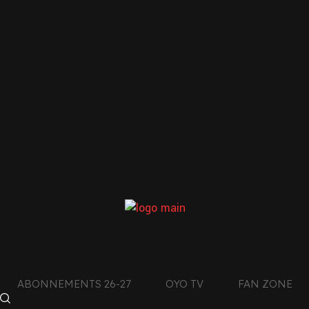
Previous
Next
LE CLUB DE L’AIN
ABONNEMENTS 26-27
OYO TV
FAN ZONE
CON
DES MONTAGNES DU