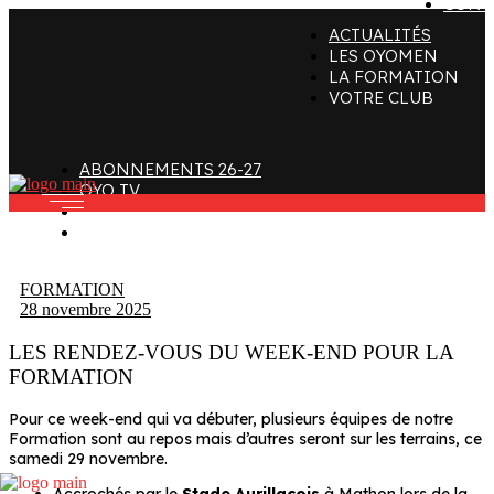
CONT
ACTUALITÉS
ffectif
Organigramme
Clubs de supporters
LES OYOMEN
LA FORMATION
taff
Contact
Devenir bénévole
VOTRE CLUB
alendrier et Résultats
L’histoire des Oyomen
Club SMOBY
Classement
Anciens Oyomen
ABONNEMENTS 26-27
Stade Charles-Mathon
OYO TV
FAN ZONE
Oyomen Factory
CONTACT
otre territoire
FORMATION
28 novembre 2025
LES RENDEZ-VOUS DU WEEK-END POUR LA
FORMATION
Pour ce week-end qui va débuter, plusieurs équipes de notre
Formation sont au repos mais d’autres seront sur les terrains, ce
samedi 29 novembre.