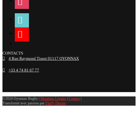
tiktok
youtube
linkedin
CONTACTS
4 Rue Raymond Tissot 01117 OYONNAX
+33 4 74 81 67 77
©2024 Oyonnax Rugby |
Mentions Légales
|
Contact
|
Transformé avec passion par
Fluffy Design