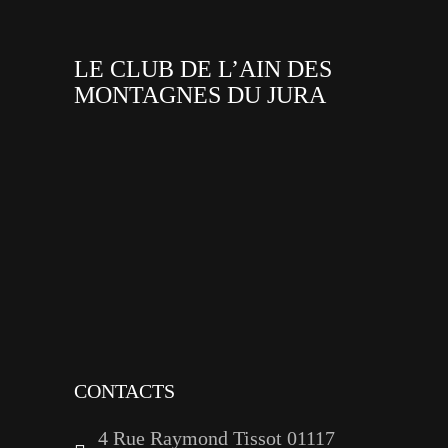
LE CLUB DE L’AIN DES
MONTAGNES DU JURA
facebook
x
instagram
tiktok
youtube
linkedin
CONTACTS
4 Rue Raymond Tissot 01117