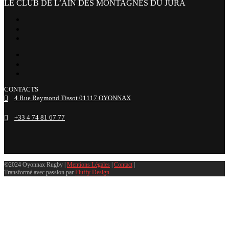
LE CLUB DE L’AIN DES MONTAGNES DU JURA
facebook
x
instagram
tiktok
youtube
linkedin
CONTACTS
4 Rue Raymond Tissot 01117 OYONNAX
+33 4 74 81 67 77
©2024 Oyonnax Rugby |
Mentions Légales
|
Contact
|
Transformé avec passion par
Fluffy Design