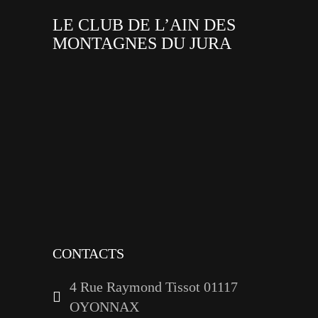
LE CLUB DE L’AIN DES
MONTAGNES DU JURA
facebook
x
instagram
tiktok
youtube
linkedin
CONTACTS
4 Rue Raymond Tissot 01117
OYONNAX