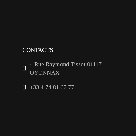
tiktok
youtube
linkedin
CONTACTS
4 Rue Raymond Tissot 01117
OYONNAX
+33 4 74 81 67 77