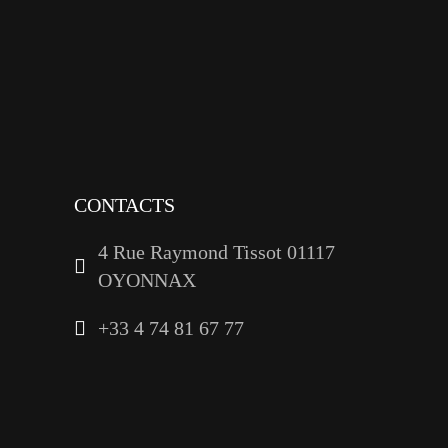
instagram
tiktok
youtube
linkedin
CONTACTS
4 Rue Raymond Tissot 01117
OYONNAX
+33 4 74 81 67 77