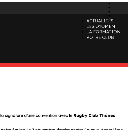
x
instagr
tiktok
youtube
linkedin
ACTUALITÉS
LES OYOMEN
LA FORMATION
VOTRE CLUB
 la signature d’une convention avec le
Rugby Club Thônes