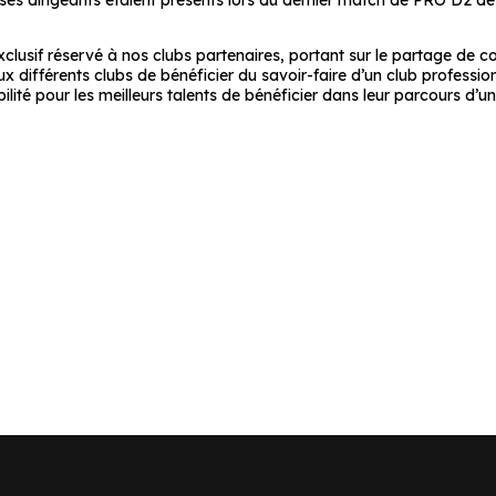
 ses dirigeants étaient présents lors du dernier match de PRO D2 
clusif réservé à nos clubs partenaires, portant sur le partage de c
x différents clubs de bénéficier du savoir-faire d’un club professi
ité pour les meilleurs talents de bénéficier dans leur parcours d’un