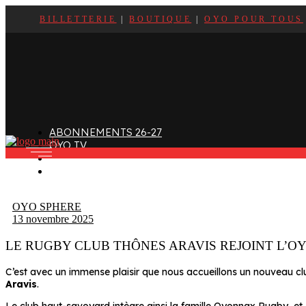
BILLETTERIE
|
BOUTIQUE
|
OYO POUR TOUS
ffectif
Organigramme
Clubs de supporters
taff
Contact
Devenir bénévole
alendrier et Résultats
L’histoire des Oyomen
Club SMOBY
Classement
Anciens Oyomen
Stade Charles-Mathon
ABONNEMENTS 26-27
Oyomen Factory
OYO TV
otre territoire
FAN ZONE
CONTACT
OYO SPHERE
13 novembre 2025
LE RUGBY CLUB THÔNES ARAVIS REJOINT L’O
C’est avec un immense plaisir que nous accueillons un nouveau cl
Aravis
.