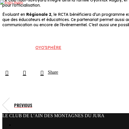
Le club haut-savoyard intègre ainsi la famille Oyonnax Rugby, et
pour l’officialisation.
Évoluant en
Régionale 2
, le RCTA bénéficiera d’un programme ex
que des éducateurs et éducatrices. Ce partenariat permet aussi au
communication ou encore de l’évènementiel. C’est aussi une possibil
OYO’SPHÈRE
Share
PREVIOUS
LE CLUB DE L’AIN DES MONTAGNES DU JURA
facebook