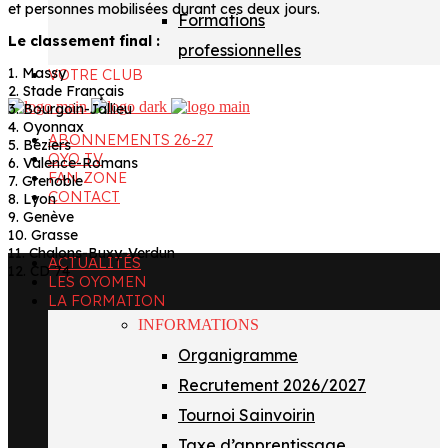
et personnes mobilisées durant ces deux jours.
Formations
Le classement final :
professionnelles
1. Massy
VOTRE CLUB
2. Stade Français
3. Bourgoin-Jallieu
4. Oyonnax
ABONNEMENTS 26-27
5. Béziers
OYO TV
6. Valence-Romans
FAN ZONE
7. Grenoble
CONTACT
8. Lyon
9. Genève
10. Grasse
11. Chalons-Buxy-Verdun
ACTUALITÉS
12. CD 74
LES OYOMEN
LA FORMATION
INFORMATIONS
Organigramme
Recrutement 2026/2027
Tournoi Sainvoirin
Taxe d’apprentissage