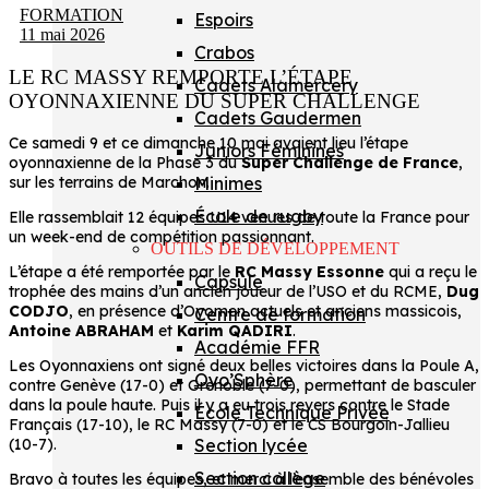
FORMATION
Espoirs
11 mai 2026
Crabos
LE RC MASSY REMPORTE L’ÉTAPE
Cadets Alamercery
OYONNAXIENNE DU SUPER CHALLENGE
Cadets Gaudermen
Ce samedi 9 et ce dimanche 10 mai avaient lieu l’étape
Juniors Féminines
oyonnaxienne de la Phase 3 du
Super Challenge de France
,
Minimes
sur les terrains de Marchon.
École de rugby
Elle rassemblait 12 équipes U14 venues de toute la France pour
un week-end de compétition passionnant.
OUTILS DE DÉVELOPPEMENT
L’étape a été remportée par le
RC Massy Essonne
qui a reçu le
Capsule
trophée des mains d’un ancien joueur de l’USO et du RCME,
Dug
CODJO
, en présence d’Oyomen actuels et anciens massicois,
Centre de formation
Antoine ABRAHAM
et
Karim QADIRI
.
Académie FFR
Les Oyonnaxiens ont signé deux belles victoires dans la Poule A,
Oyo’Sphère
contre Genève (17-0) et Grenoble (7-0), permettant de basculer
dans la poule haute. Puis il y a eu trois revers contre le Stade
École Technique Privée
Français (17-10), le RC Massy (7-0) et le CS Bourgoin-Jallieu
Section lycée
(10-7).
Section collège
Bravo à toutes les équipes, et merci à l’ensemble des bénévoles