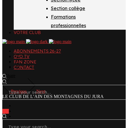
Section collège
Formations
professionnelles
VOTRE CLUB
ABONNEMENTS 26-27
OYO TV
FAN ZONE
CONTACT
Share
Previous
Next
LE CLUB DE L’AIN DES MONTAGNES DU JURA
facebook
x
instagram
tiktok