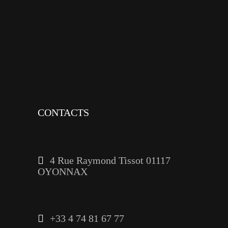
instagram
tiktok
youtube
linkedin
CONTACTS
4 Rue Raymond Tissot 01117
OYONNAX
+33 4 74 81 67 77