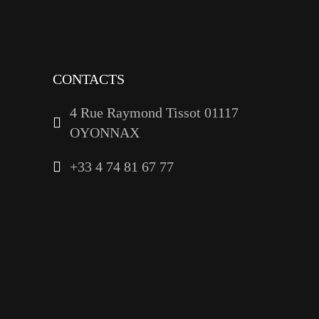
youtube
linkedin
CONTACTS
4 Rue Raymond Tissot 01117
OYONNAX
+33 4 74 81 67 77