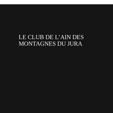
LE CLUB DE L’AIN DES
MONTAGNES DU JURA
facebook
x
instagram
tiktok
youtube
linkedin