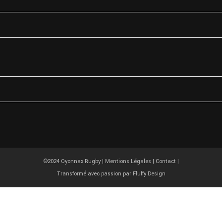
 Rue Raymond Tissot
17 OYONNAX
33 4 74 81 67 77
©2024 Oyonnax Rugby |
Mentions Légales
|
Contact
|
Transformé avec passion par
Fluffy Design