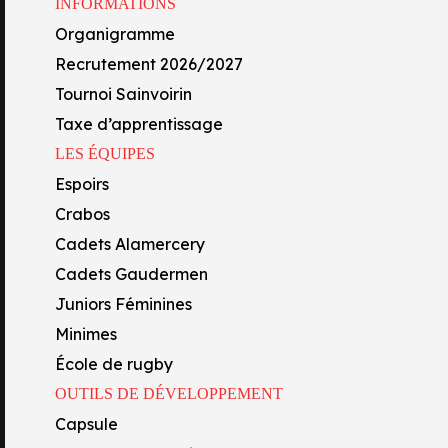
INFORMATIONS
Capsule
Organigramme
Centre de formation
Recrutement 2026/2027
Académie FFR
Tournoi Sainvoirin
Oyo’Sphère
LA SEMAINE
Taxe d’apprentissage
École Technique Privée
LES ÉQUIPES
onnax Rugby, avec la réception de Soyaux-Angoulême ce vendredi
Section lycée
Espoirs
Section collège
Crabos
Formations professionnelles
Cadets Alamercery
Cadets Gaudermen
hon
Juniors Féminines
Minimes
École de rugby
OUTILS DE DÉVELOPPEMENT
Capsule