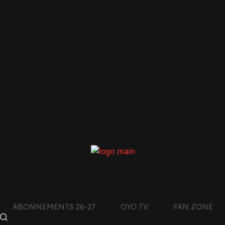
Previous
Next
LE CLUB DE L’AIN
CON
DES MONTAGNES DU
JURA
ABONNEMENTS 26-27
OYO TV
FAN ZONE
facebook