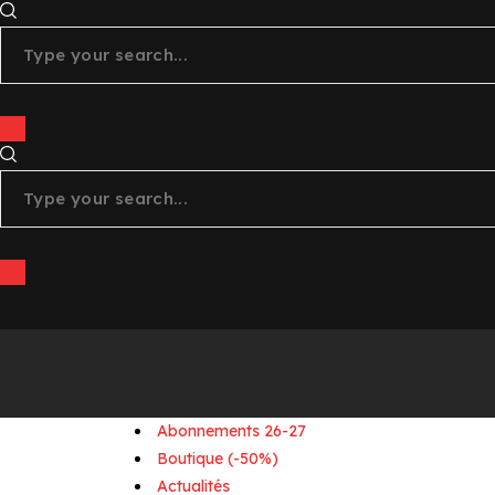
4
x
011
instagram
tiktok
+
youtube
linkedin
Abonnements 26-27
Boutique (-50%)
Actualités