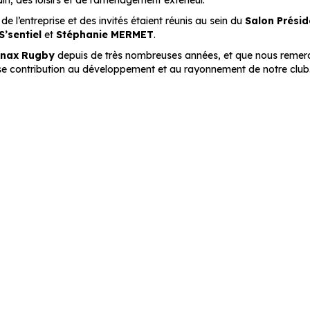
in, des loisirs et de l’aménagement extérieur.
de l’entreprise et des invités étaient réunis au sein du
Salon Présid
S’sentiel
et
Stéphanie MERMET
.
nnax Rugby
depuis de très nombreuses années, et que nous reme
se contribution au développement et au rayonnement de notre club