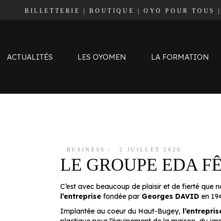
BILLETTERIE
|
BOUTIQUE
|
OYO POUR TOUS
Effectif
Staff
Calendrier et Résultats
ACTUALITÉS
LES OYOMEN
LA FORMATION
Classement
Effectif
Staff
Calendrier et Résultats
BUSINESS
2 JUILLET 2026
LE GROUPE EDA F
Classement
C’est avec beaucoup de plaisir et de fierté que 
l’entreprise
fondée par
Georges DAVID
en 194
Implantée au coeur du Haut-Bugey,
l’entrepris