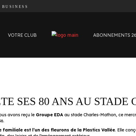
|
BUSINESS
Organigramme
Contact
L’histoire des Oyomen
VOTRE CLUB
ABONNEMENTS 26
Anciens Oyomen
Stade Charles-Mathon
Oyomen Factory
Notre territoire
Organigramme
Contact
L’histoire des Oyomen
ÊTE SES 80 ANS AU STAD
Anciens Oyomen
Stade Charles-Mathon
nous avons reçu le
Groupe EDA
au stade Charles-Mathon, ce mercred
Oyomen Factory
6.
Notre territoire
e familiale est l’un des fleurons de la Plastics Vallée
. Elle con