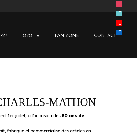
instagram
tiktok
Clubs de supporters
youtube
Devenir bénévole
linkedin
Club SMOBY
-27
OYO TV
FAN ZONE
CONTACT
Clubs de supporters
Devenir bénévole
Club SMOBY
E CHARLES-MATHON
i 1er juillet, à l’occasion des
80 ans de
çoit, fabrique et commercialise des articles en