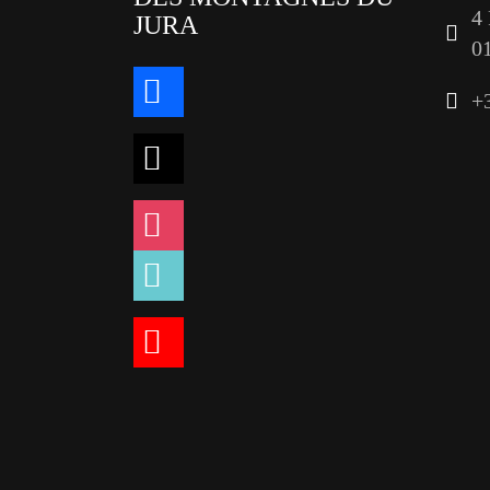
4
JURA
0
facebook
+
x
instagram
tiktok
youtube
linkedin