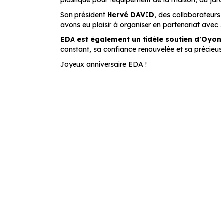
plastique pour l’équipement de la maison, du jard
Son président
Hervé DAVID
, des collaborateurs 
avons eu plaisir à organiser en partenariat avec
EDA est également un fidèle soutien d’Oyo
constant, sa confiance renouvelée et sa précieu
Joyeux anniversaire EDA !