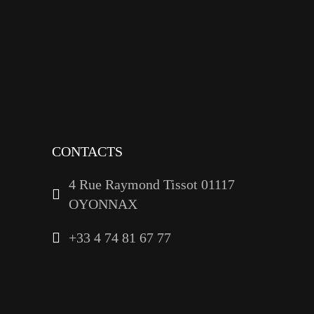
x
instagram
tiktok
youtube
linkedin
CONTACTS
4 Rue Raymond Tissot 01117
OYONNAX
+33 4 74 81 67 77