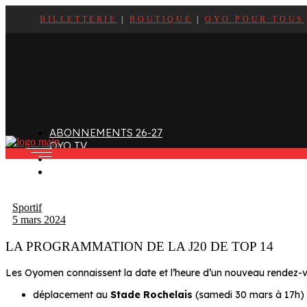
BILLETTERIE
|
BOUTIQUE
|
OYO POUR TOUS
ffectif
Organigramme
Clubs de supporters
taff
Contact
Devenir bénévole
alendrier et Résultats
L’histoire des Oyomen
Club SMOBY
Classement
Anciens Oyomen
Stade Charles-Mathon
ABONNEMENTS 26-27
Oyomen Factory
OYO TV
otre territoire
FAN ZONE
CONTACT
Sportif
5 mars 2024
LA PROGRAMMATION DE LA J20 DE TOP 14
Les Oyomen connaissent la date et l’heure d’un nouveau rendez-v
déplacement au
Stade Rochelais
(samedi 30 mars à 17h)