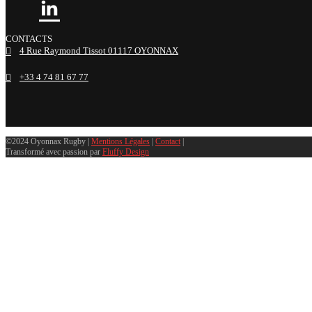
CONTACTS
4 Rue Raymond Tissot 01117 OYONNAX
+33 4 74 81 67 77
©2024 Oyonnax Rugby |
Mentions Légales
|
Contact
|
Transformé avec passion par
Fluffy Design