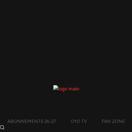
LE CLUB DE L’AIN
CON
DES MONTAGNES DU
JURA
facebook
4
x
011
instagram
tiktok
+
ABONNEMENTS 26-27
OYO TV
FAN ZONE
youtube