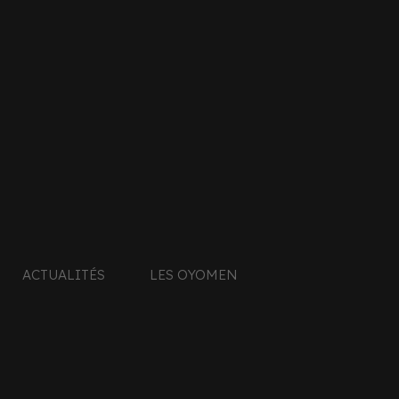
SPORTIF
26 FÉVRIER 2024
LA PROGRAMMATION
Alors que les Oyomen retrouvent le
stade Char
réception de l’
USA Perpignan
(samedi 23 ma
ACTUALITÉS
LES OYOMEN
Previous
Next