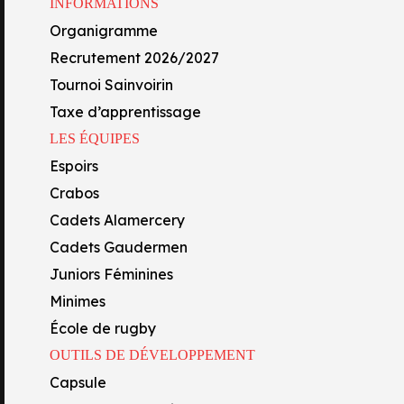
INFORMATIONS
Capsule
Organigramme
Centre de formation
Recrutement 2026/2027
Académie FFR
Tournoi Sainvoirin
Oyo’Sphère
 DE LA J19 DE TOP 14
Taxe d’apprentissage
École Technique Privée
LES ÉQUIPES
les-Mathon
cette semaine, on connait désormais leur prochain re
Section lycée
Espoirs
Section collège
rs à 17h)
Crabos
Formations professionnelles
Cadets Alamercery
Cadets Gaudermen
Juniors Féminines
Minimes
École de rugby
OUTILS DE DÉVELOPPEMENT
Capsule