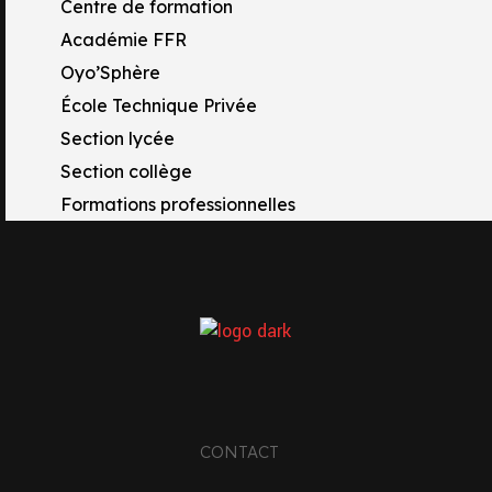
Centre de formation
Académie FFR
Oyo’Sphère
École Technique Privée
Section lycée
Section collège
Formations professionnelles
TACTS
 Rue Raymond Tissot
17 OYONNAX
33 4 74 81 67 77
CONTACT