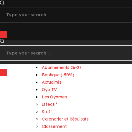
linkedin
Abonnements 26-27
Boutique (-50%)
Actualités
Oyo TV
Les Oyomen
Effectif
Staff
Calendrier et Résultats
Classement