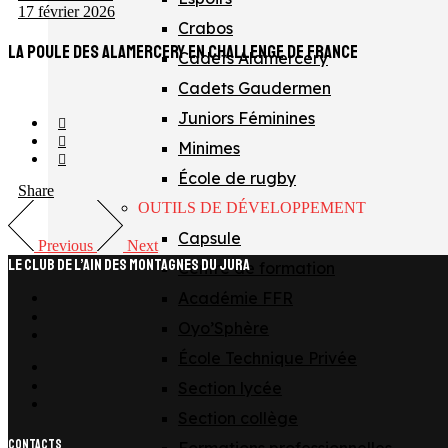
17 février 2026
Crabos
LA POULE DES ALAMERCERY EN CHALLENGE DE FRANCE
Cadets Alamercery
Cadets Gaudermen
Juniors Féminines
Minimes
École de rugby
Share
OUTILS DE DÉVELOPPEMENT
Capsule
Previous
Next
LE CLUB DE L’AIN DES MONTAGNES DU JURA
Centre de formation
Académie FFR
facebook
x
Oyo’Sphère
instagram
École Technique Privée
tiktok
youtube
Section lycée
linkedin
Section collège
CONTACTS