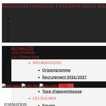
BILLETTERIE
|
BOUTIQUE
|
OYO POUR TOUS
|
BUS
ACTUALITÉS
LES OYOMEN
LA FORMATION
INFORMATIONS
Organigramme
Recrutement 2026/2027
Tournoi Sainvoirin
Taxe d’apprentissage
LES ÉQUIPES
FORMATION
Espoirs