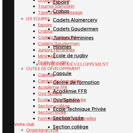
Organigramme
Espoirs
Tournoi Sainvoirin
Crabos
Taxe d’apprentissage
LES EQUIPES
Cadets Alamercery
Espoirs
Cadets Gaudermen
Crabos
Cadets Alamercery
Juniors Féminines
Cadets Gaudermen
Minimes
Juniors Féminines
École de rugby
Minimes
École de rugby
OUTILS DE DÉVELOPPEMENT
OUTILS DE DÉVELOPPEMENT
Capsule
Capsule
Centre de formation
Centre de formation
Académie FFR
Académie FFR
Oyo’Sphère
École Technique Privée
Oyo’Sphère
Section collège
École Technique Privée
Section lycée
Section lycée
Formations professionnelles
Votre club
Section collège
Organigramme