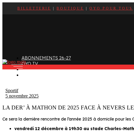
BILLETTERIE
|
BOUTIQUE
|
OYO POUR TOUS
ffectif
Organigramme
Clubs de supporters
taff
Contact
Devenir bénévole
alendrier et Résultats
L’histoire des Oyomen
Club SMOBY
Classement
Anciens Oyomen
Stade Charles-Mathon
ABONNEMENTS 26-27
Oyomen Factory
OYO TV
otre territoire
FAN ZONE
CONTACT
Sportif
5 novembre 2025
LA DER’ À MATHON DE 2025 FACE À NEVERS L
Ce sera la dernière rencontre de l’année 2025 à domicile pour l
vendredi 12 décembre à 19h30 au stade Charles-Math