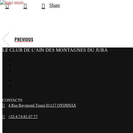
Share
PREVIOUS
LE CLUB DE L’AIN DES MONTAGNES DU JURA
facebook
x
instagram
tiktok
youtube
linkedin
CONTACTS
4 Rue Raymond Tissot 01117 OYONNAX
+33 4 74 81 67 77