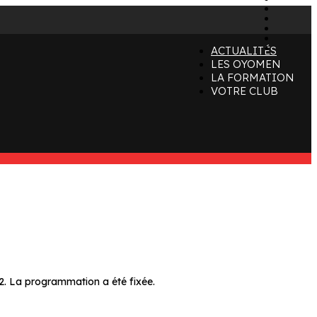
x
instagr
tiktok
youtube
linkedin
ACTUALITÉS
LES OYOMEN
LA FORMATION
VOTRE CLUB
2. La programmation a été fixée.