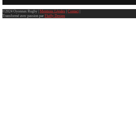
©2024 Oyonnax Rugby |
Mentions Légales
|
Contact
|
Transformé avec passion par
Fluffy Design