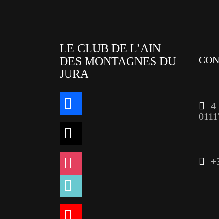
LE CLUB DE L’AIN
CON
DES MONTAGNES DU
JURA
facebook
4
011
x
instagram
+
tiktok
youtube