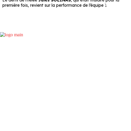
Le demi de mêlée
Jules SOLINAS
, qui était titulaire pour la
première fois, revient sur la performance de l’équipe ⤵