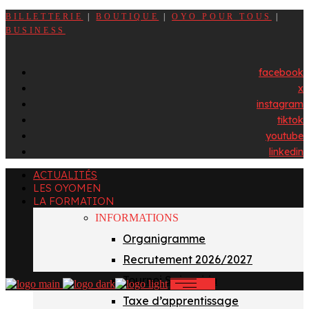
BILLETTERIE
|
BOUTIQUE
|
OYO POUR TOUS
|
BUSINESS
facebook
x
instagram
tiktok
youtube
linkedin
ACTUALITÉS
LES OYOMEN
LA FORMATION
INFORMATIONS
Organigramme
Recrutement 2026/2027
Tournoi Sainvoirin
Taxe d’apprentissage