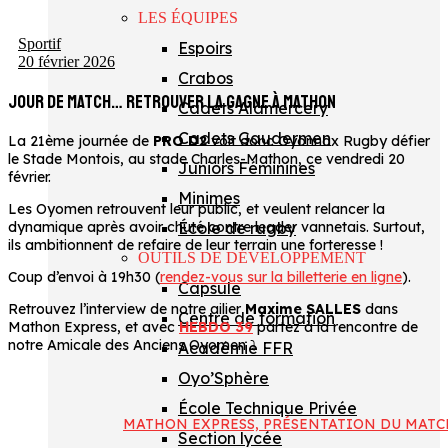
LES ÉQUIPES
Sportif
Espoirs
20 février 2026
Crabos
JOUR DE MATCH… RETROUVER LA GAGNE À MATHON
Cadets Alamercery
Cadets Gaudermen
La 21ème journée de
PRO D2
voit donc Oyonnax Rugby défier
le Stade Montois, au stade Charles-Mathon, ce vendredi 20
Juniors Féminines
février.
Minimes
Les Oyomen retrouvent leur public, et veulent relancer la
École de rugby
dynamique après avoir chuté contre leader vannetais. Surtout,
ils ambitionnent de refaire de leur terrain une forteresse !
OUTILS DE DÉVELOPPEMENT
Coup d’envoi à 19h30 (
rendez-vous sur la billetterie en ligne
).
Capsule
Retrouvez l’interview de notre ailier
Maxime SALLES
dans
Centre de formation
Mathon Express, et avec
HEBDO 39
partez à la rencontre de
notre Amicale des Anciens Oyomen ⤵️
Académie FFR
Oyo’Sphère
École Technique Privée
MATHON EXPRESS, PRÉSENTATION DU MATC
Section lycée