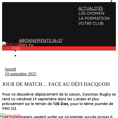
C
ACTUALITÉS
ffectif
Organigramme
Clubs de supporters
LES OYOMEN
LA FORMATION
taff
Contact
Devenir bénévole
VOTRE CLUB
alendrier et Résultats
L’histoire des Oyomen
Club SMOBY
Classement
Anciens Oyomen
ABONNEMENTS 26-27
Stade Charles-Mathon
OYO TV
FAN ZONE
Oyomen Factory
CONTACT
otre territoire
Sportif
19 septembre 2025
JOUR DE MATCH… FACE AU DÉFI DACQUOIS
Pour ce deuxième déplacement de la saison, Oyonnax Rugby se
rend ce vendredi 19 septembre dans les Landes et plus
précisément sur le terrain de l’
US Dax
, pour la 4ème journée de
PRO D2.
Les Oyonnaxiens veulent surfer sur ce premier succès acquis à