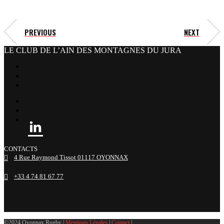
PREVIOUS
NEXT
LE CLUB DE L’AIN DES MONTAGNES DU JURA
facebook
x
instagram
tiktok
youtube
linkedin
CONTACTS
4 Rue Raymond Tissot 01117 OYONNAX
+33 4 74 81 67 77
©2024 Oyonnax Rugby |
Mentions Légales
|
Contact
|