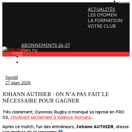
CONT
ACTUALITÉS
ffectif
Organigramme
Clubs de supporters
LES OYOMEN
LA FORMATION
taff
Contact
Devenir bénévole
VOTRE CLUB
alendrier et Résultats
L’histoire des Oyomen
Club SMOBY
Classement
Anciens Oyomen
ABONNEMENTS 26-27
Stade Charles-Mathon
OYO TV
FAN ZONE
Oyomen Factory
CONTACT
otre territoire
Sportif
27 mars 2026
JOHANN AUTHIER : ON N’A PAS FAIT LE
NÉCESSAIRE POUR GAGNER
Très clairement, Oyonnax Rugby a manqué sa reprise en PRO
D2,
s’inclinant sèchement à Valence-Romans
…
Après ce match, l’un des entraîneurs,
Johann AUTHIER
, dresse