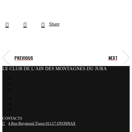
Share
PREVIOUS
NEXT
LE CLUB DE L’AIN DES MONTAGNES DU JURA
facebook
x
instagram
tiktok
youtube
linkedin
CONTACTS
4 Rue Raymond Tissot 01117 OYONNAX