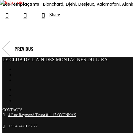
Les remplaçants :
Blanchard, Djehi, Desjeux, Kalamafoni, Alania, 
Share
PREVIOUS
LE CLUB DE L’AIN DES MONTAGNES DU JURA
facebook
x
instagram
tiktok
youtube
linkedin
CONTACTS
4 Rue Raymond Tissot 01117 OYONNAX
+33 4 74 81 67 77