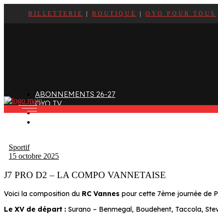
BILLETTERIE
|
BOUTIQUE
|
OYO POUR TOUS
ffectif
Organigramme
Clubs de supporters
taff
Contact
Devenir bénévole
alendrier et Résultats
L’histoire des Oyomen
Club SMOBY
Classement
Anciens Oyomen
Stade Charles-Mathon
ABONNEMENTS 26-27
Oyomen Factory
OYO TV
otre territoire
FAN ZONE
CONTACT
Sportif
15 octobre 2025
J7 PRO D2 – LA COMPO VANNETAISE
Voici la composition du
RC Vannes
pour cette 7ème journée de 
Le XV de départ :
Surano – Benmegal, Boudehent, Taccola, Ste