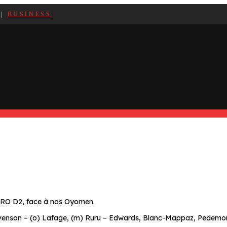
|
BUSINESS
PRO D2, face à nos Oyomen.
venson – (o) Lafage, (m) Ruru – Edwards, Blanc-Mappaz, Pedemon