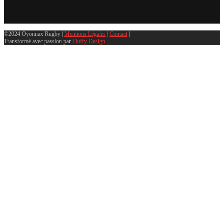
©2024 Oyonnax Rugby |
Mentions Légales
|
Contact
|
Transformé avec passion par
Fluffy Design