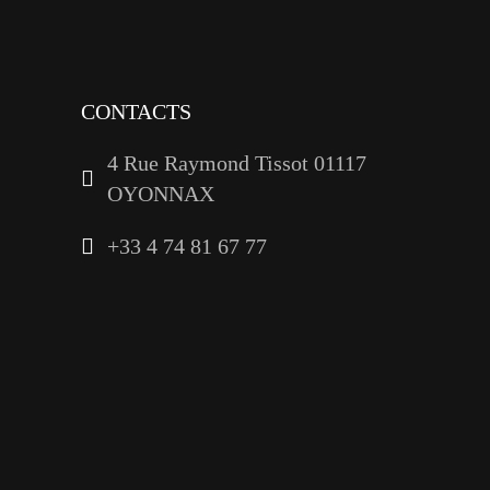
linkedin
CONTACTS
4 Rue Raymond Tissot 01117
OYONNAX
+33 4 74 81 67 77