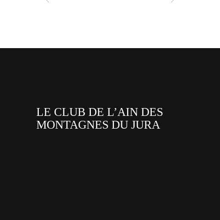
LE CLUB DE L’AIN DES
MONTAGNES DU JURA
facebook
x
instagram
tiktok
youtube