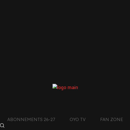
Previous
Next
LE CLUB DE L’AIN
CON
DES MONTAGNES DU
JURA
ABONNEMENTS 26-27
OYO TV
FAN ZONE
facebook