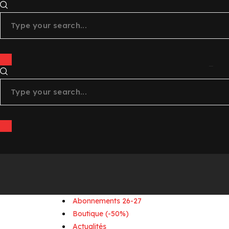
4
x
011
instagram
tiktok
+
youtube
linkedin
Abonnements 26-27
Boutique (-50%)
Actualités