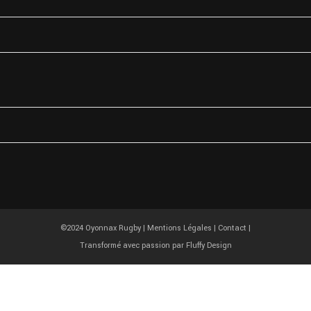
 Rue Raymond Tissot
17 OYONNAX
33 4 74 81 67 77
©2024 Oyonnax Rugby |
Mentions Légales
|
Contact
|
Transformé avec passion par
Fluffy Design