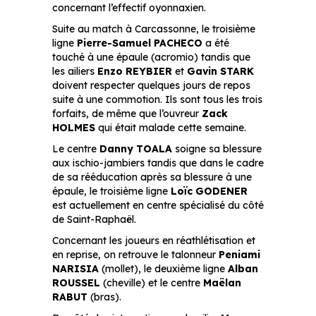
concernant l’effectif oyonnaxien.
Suite au match à Carcassonne, le troisième
ligne
Pierre-Samuel PACHECO
a été
touché à une épaule (acromio) tandis que
les ailiers
Enzo REYBIER
et
Gavin STARK
doivent respecter quelques jours de repos
suite à une commotion. Ils sont tous les trois
forfaits, de même que l’ouvreur
Zack
HOLMES
qui était malade cette semaine.
Le centre
Danny TOALA
soigne sa blessure
aux ischio-jambiers tandis que dans le cadre
de sa rééducation après sa blessure à une
épaule, le troisième ligne
Loïc GODENER
est actuellement en centre spécialisé du côté
de Saint-Raphaël.
Concernant les joueurs en réathlétisation et
en reprise, on retrouve le talonneur
Peniami
NARISIA
(mollet), le deuxième ligne
Alban
ROUSSEL
(cheville) et le centre
Maëlan
RABUT
(bras).