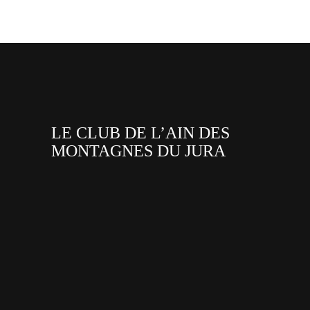
LE CLUB DE L’AIN DES
MONTAGNES DU JURA
facebook
x
instagram
tiktok
youtube
linkedin