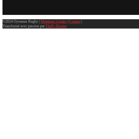
©2024 Oyonnax Rugby |
Mentions Légales
|
Contact
|
Transformé avec passion par
Fluffy Design