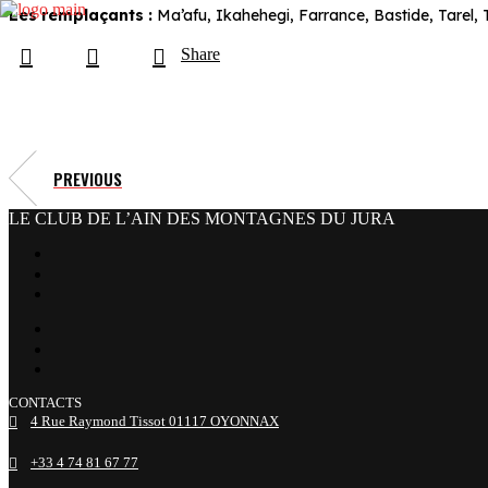
Les remplaçants :
Ma’afu, Ikahehegi, Farrance, Bastide, Tarel, T
Share
PREVIOUS
LE CLUB DE L’AIN DES MONTAGNES DU JURA
facebook
x
instagram
tiktok
youtube
linkedin
CONTACTS
4 Rue Raymond Tissot 01117 OYONNAX
+33 4 74 81 67 77