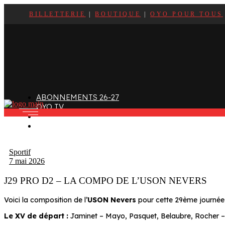
BILLETTERIE
|
BOUTIQUE
|
OYO POUR TOUS
ffectif
Organigramme
Clubs de supporters
taff
Contact
Devenir bénévole
alendrier et Résultats
L’histoire des Oyomen
Club SMOBY
Classement
Anciens Oyomen
Stade Charles-Mathon
ABONNEMENTS 26-27
Oyomen Factory
OYO TV
otre territoire
FAN ZONE
CONTACT
Sportif
7 mai 2026
J29 PRO D2 – LA COMPO DE L’USON NEVERS
Voici la composition de l’
USON Nevers
pour cette 29ème journée
Le XV de départ :
Jaminet – Mayo, Pasquet, Belaubre, Rocher – 