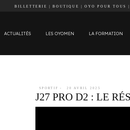
BILLETTERIE
|
BOUTIQUE
|
OYO POUR TOUS
Effectif
Staff
Calendrier et Résultats
ACTUALITÉS
LES OYOMEN
LA FORMATION
Classement
Effectif
Staff
Calendrier et Résultats
SPORTIF
20 AVRIL 2025
J27 PRO D2 : LE 
Classement