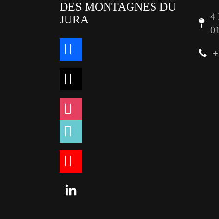
DES MONTAGNES DU
4
JURA
0
facebook
+
x
instagram
tiktok
youtube
linkedin